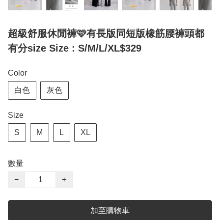
超級舒服休閒褲🩷有長版同短版橡筋腰褲頭都
有分size Size : S/M/L/XL$329
Color
白色
灰色
Size
S
M
L
XL
數量
−
+
加至購物車