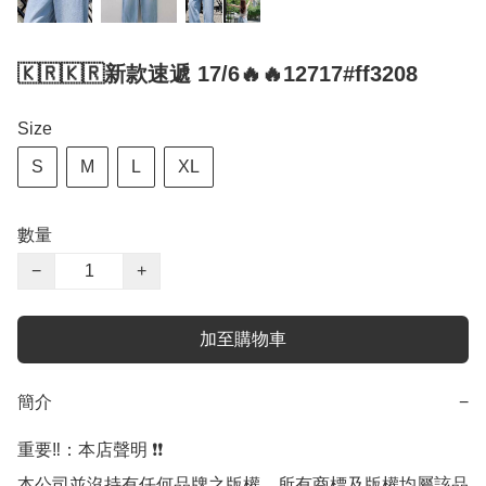
🇰🇷🇰🇷新款速遞 17/6🔥🔥12717#ff3208
Size
S
M
L
XL
數量
−
+
加至購物車
簡介
−
重要‼️：本店聲明 ❗️❗️

本公司並沒持有任何品牌之版權，所有商標及版權均屬該品