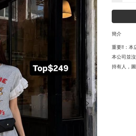
簡介
重要‼️：本店聲
本公司並沒
持有人，圖