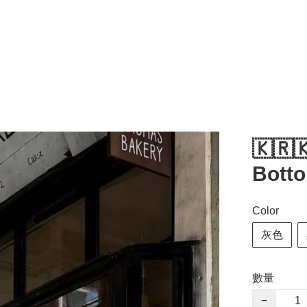
🇰🇷
Bott
Color
灰色
數量
−