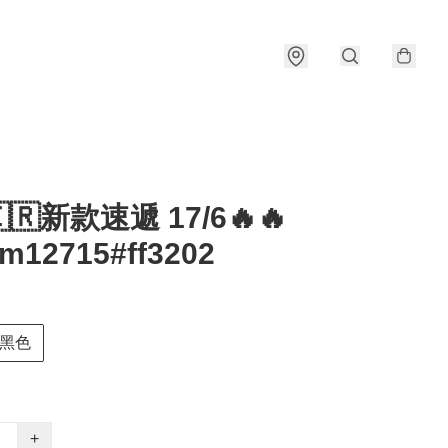
🇰🇷新款速遞 17/6🔥🔥
om12715#ff3202
黑色
+