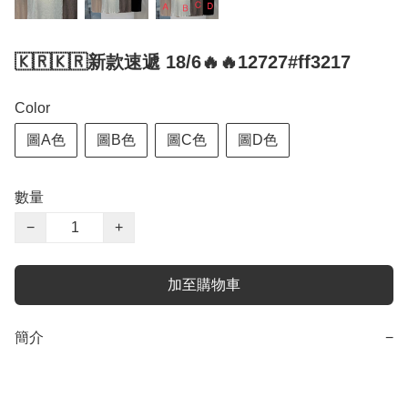
🇰🇷🇰🇷新款速遞 18/6🔥🔥12727#ff3217
Color
圖A色
圖B色
圖C色
圖D色
數量
−
+
加至購物車
簡介
−