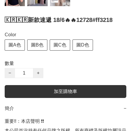
🇰🇷🇰🇷新款速遞 18/6🔥🔥12728#ff3218
Color
圖A色
圖B色
圖C色
圖D色
數量
−
+
加至購物車
簡介
−
重要‼️：本店聲明 ❗️❗️

本公司並沒持有任何品牌之版權，所有商標及版權均屬該品