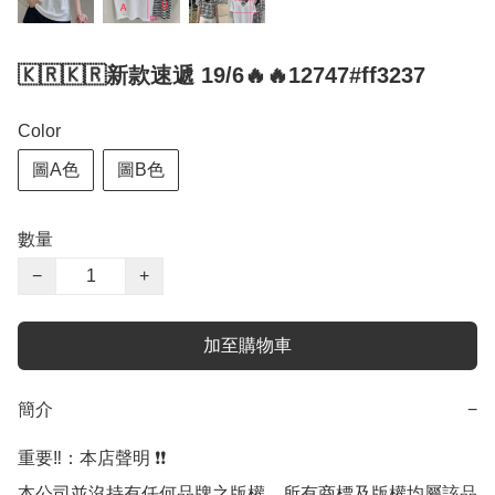
🇰🇷🇰🇷新款速遞 19/6🔥🔥12747#ff3237
Color
圖A色
圖B色
數量
−
+
加至購物車
簡介
−
重要‼️：本店聲明 ❗️❗️

本公司並沒持有任何品牌之版權，所有商標及版權均屬該品