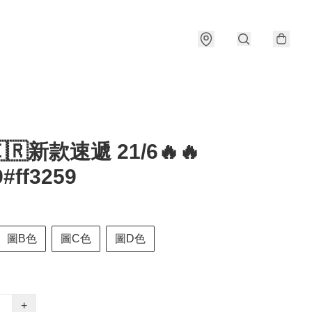
🇰🇷新款速遞 21/6🔥🔥
#ff3259
圖B色
圖C色
圖D色
+