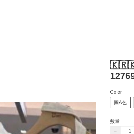
🇰🇷
12769
Color
圖A色
數量
−