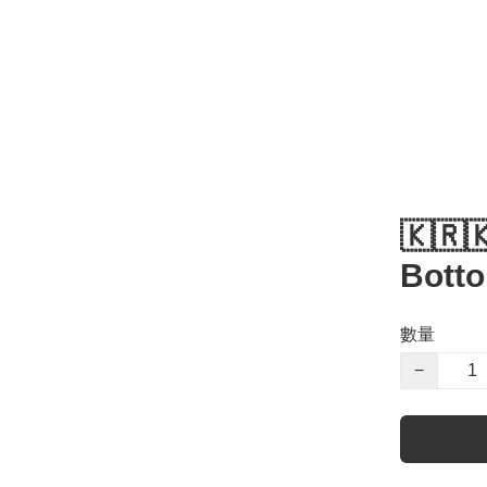
🇰🇷
Bott
數量
−