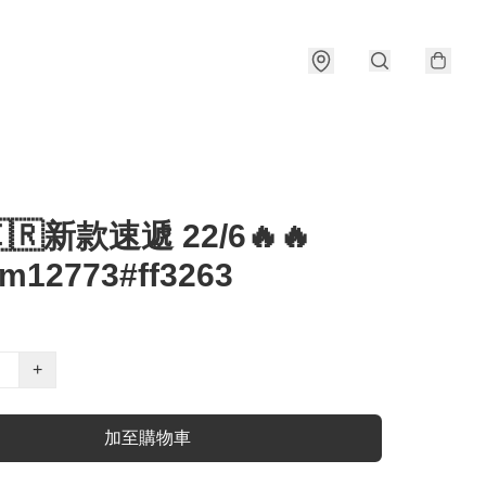
🇰🇷新款速遞 22/6🔥🔥
om12773#ff3263
+
加至購物車