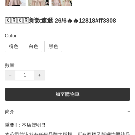
🇰🇷🇰🇷新款速遞 26/6🔥🔥12818#ff3308
Color
粉色
白色
黑色
數量
−
+
加至購物車
簡介
−
重要‼️：本店聲明 ❗️❗️

本公司並沒持有任何品牌之版權，所有商標及版權均屬該品