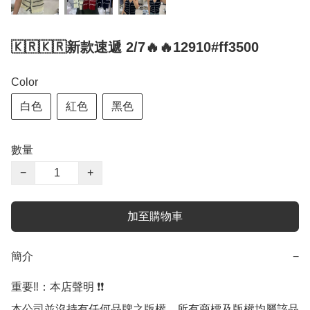
🇰🇷🇰🇷新款速遞 2/7🔥🔥12910#ff3500
Color
白色
紅色
黑色
數量
−
+
加至購物車
簡介
−
重要‼️：本店聲明 ❗️❗️

本公司並沒持有任何品牌之版權，所有商標及版權均屬該品