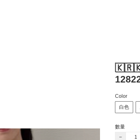
🇰🇷
12822
Color
白色
數量
−