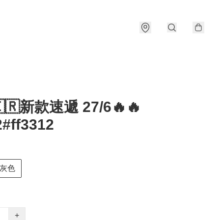
🇰🇷新款速遞 27/6🔥🔥
#ff3312
灰色
+