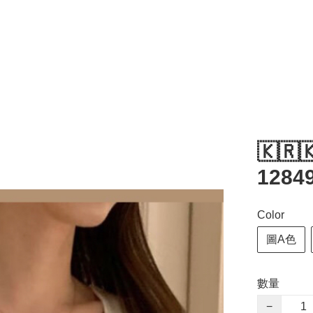
🇰🇷
12849
Color
圖A色
數量
−