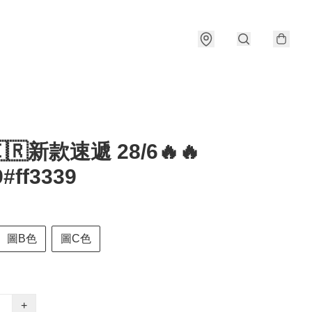
🇰🇷新款速遞 28/6🔥🔥
#ff3339
圖B色
圖C色
+