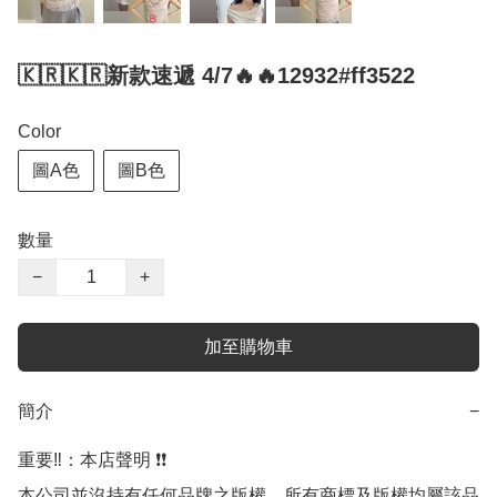
🇰🇷🇰🇷新款速遞 4/7🔥🔥12932#ff3522
Color
圖A色
圖B色
數量
−
+
加至購物車
簡介
−
重要‼️：本店聲明 ❗️❗️

本公司並沒持有任何品牌之版權，所有商標及版權均屬該品