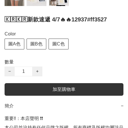
🇰🇷🇰🇷新款速遞 4/7🔥🔥12937#ff3527
Color
圖A色
圖B色
圖C色
數量
−
+
加至購物車
簡介
−
重要‼️：本店聲明 ❗️❗️

本公司並沒持有任何品牌之版權，所有商標及版權均屬該品