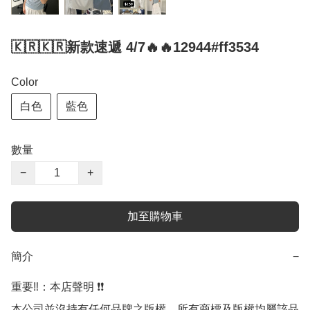
🇰🇷🇰🇷新款速遞 4/7🔥🔥12944#ff3534
Color
白色
藍色
數量
−
+
加至購物車
簡介
−
重要‼️：本店聲明 ❗️❗️

本公司並沒持有任何品牌之版權，所有商標及版權均屬該品