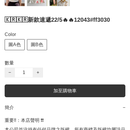
🇰🇷🇰🇷新款速遞22/5🔥🔥12043#ff3030
Color
圖A色
圖B色
數量
−
+
加至購物車
簡介
−
重要‼️：本店聲明 ❗️❗️

本公司並沒持有任何品牌之版權，所有商標及版權均屬該品