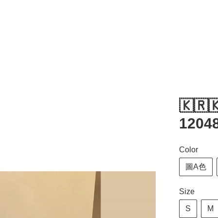
🇰🇷
12048
Color
圖A色
Size
S
M