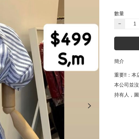
數量
−
簡介
重要‼️：本店聲
本公司並沒
持有人，圖