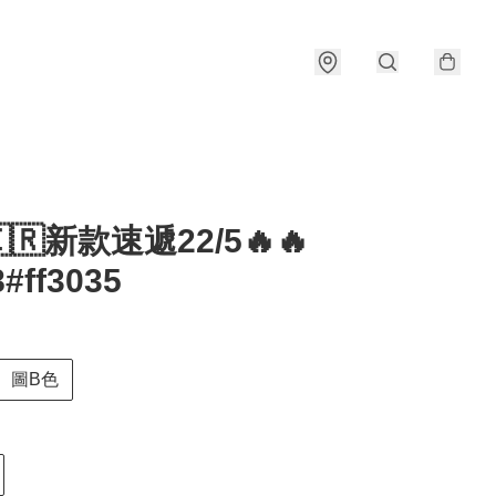
🇰🇷新款速遞22/5🔥🔥
#ff3035
圖B色