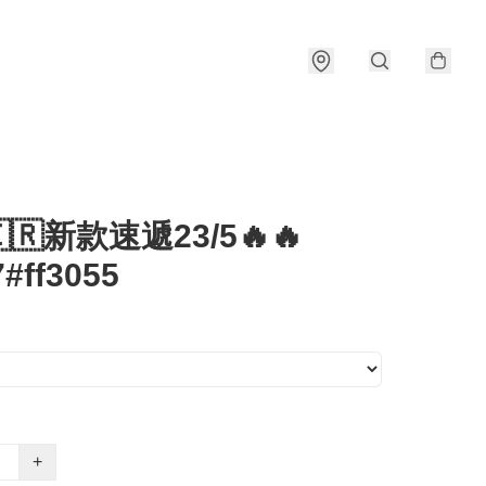
🇰🇷新款速遞23/5🔥🔥
#ff3055
+