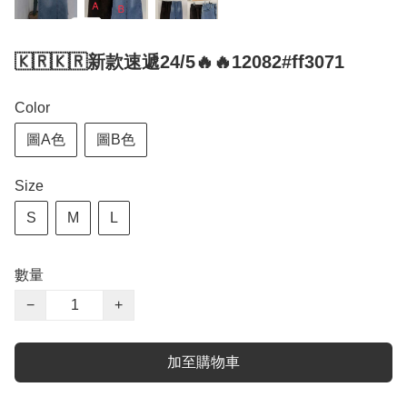
🇰🇷🇰🇷新款速遞24/5🔥🔥12082#ff3071
Color
圖A色
圖B色
Size
S
M
L
數量
−
+
加至購物車