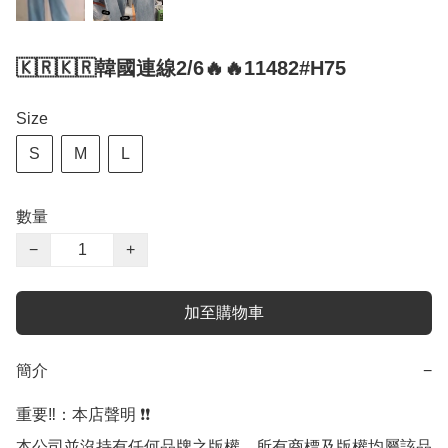
🇰🇷🇰🇷韓國連線2/6🔥🔥11482#H75
Size
S
M
L
數量
−
+
加至購物車
簡介
−
重要‼️：本店聲明 ❗️❗️

本公司並沒持有任何品牌之版權，所有商標及版權均屬該品