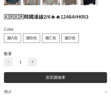
🇰🇷🇰🇷韓國連線2/6🔥🔥12464#H053
Color
圖A色
圖B色
圖C色
圖D色
數量
−
+
加至購物車
簡介
−