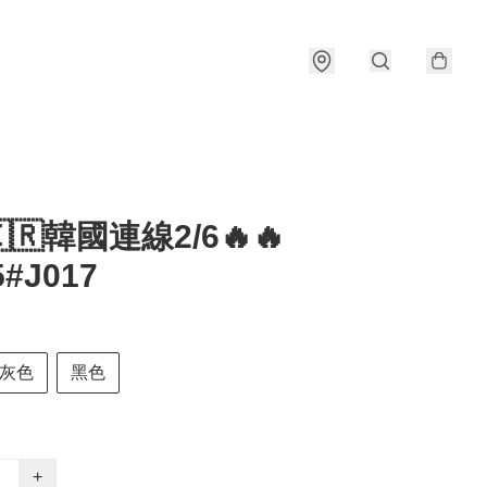
🇰🇷韓國連線2/6🔥🔥
5#J017
灰色
黑色
+