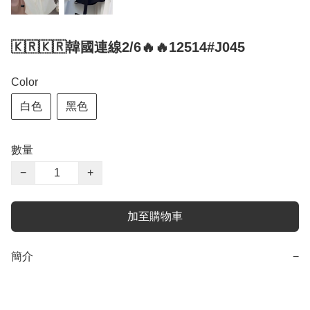
🇰🇷🇰🇷韓國連線2/6🔥🔥12514#J045
Color
白色
黑色
數量
−
+
加至購物車
簡介
−