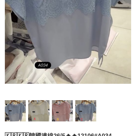
🇰🇷🇰🇷韓國連線26/5🔥🔥12106#A034