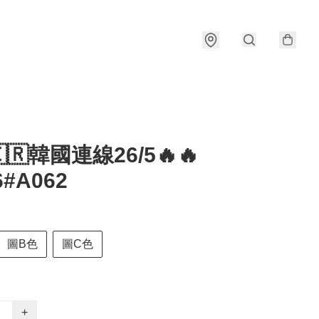
🇰🇷韓國連線26/5🔥🔥
6#A062
圖B色
圖C色
+