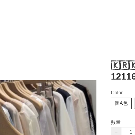
🇰🇷
1211
Color
圖A色
數量
−