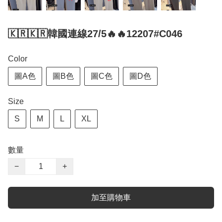
🇰🇷🇰🇷韓國連線27/5🔥🔥12207#C046
Color
圖A色
圖B色
圖C色
圖D色
Size
S
M
L
XL
數量
−
+
加至購物車