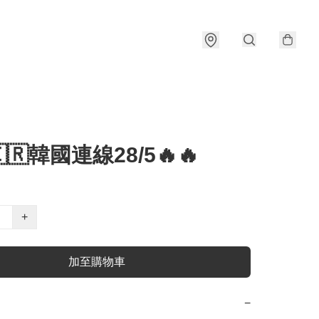
🇰🇷韓國連線28/5🔥🔥
+
加至購物車
−