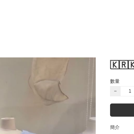
🇰🇷
數量
−
簡介