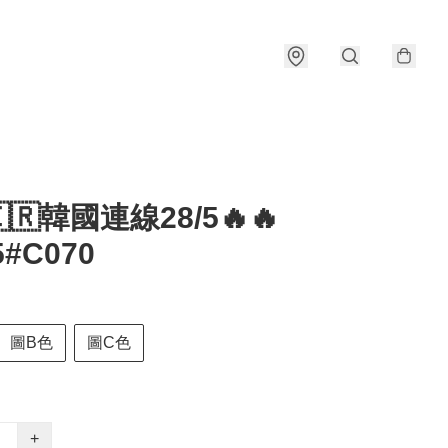
🇰🇷韓國連線28/5🔥🔥
5#C070
圖B色
圖C色
+