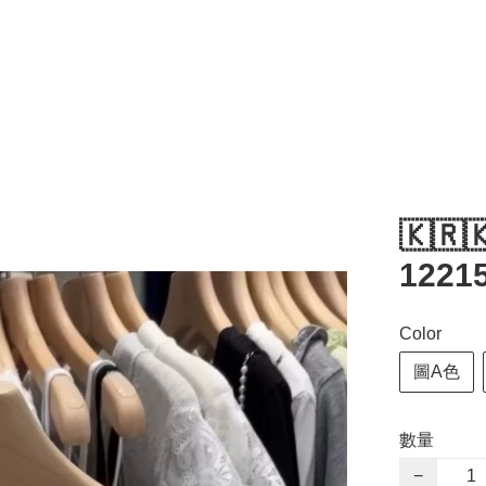
🇰🇷
1221
Color
圖A色
數量
−