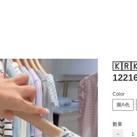
🇰🇷
1221
Color
圖A色
數量
−