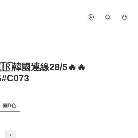
🇰🇷韓國連線28/5🔥🔥
6#C073
圖B色
+