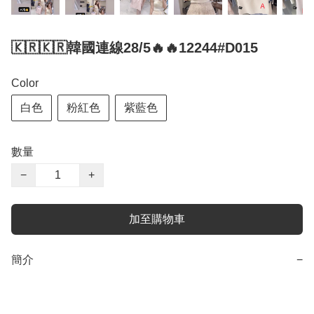
🇰🇷🇰🇷韓國連線28/5🔥🔥12244#D015
Color
白色
粉紅色
紫藍色
數量
−
+
加至購物車
簡介
−