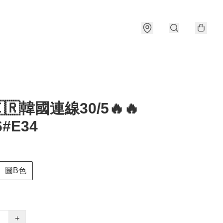
🇰🇷韓國連線30/5🔥🔥
6#E34
圖B色
+