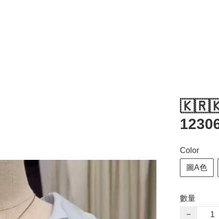
🇰🇷
1230
Color
圖A色
數量
−