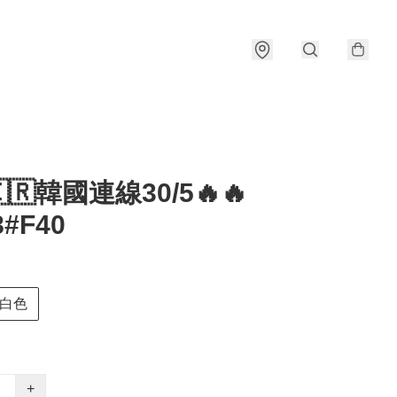
🇰🇷韓國連線30/5🔥🔥
8#F40
白色
+