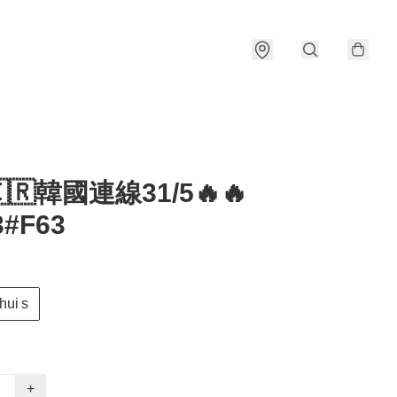
🇰🇷韓國連線31/5🔥🔥
3#F63
hui s
+