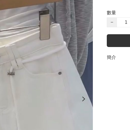
數量
−
簡介