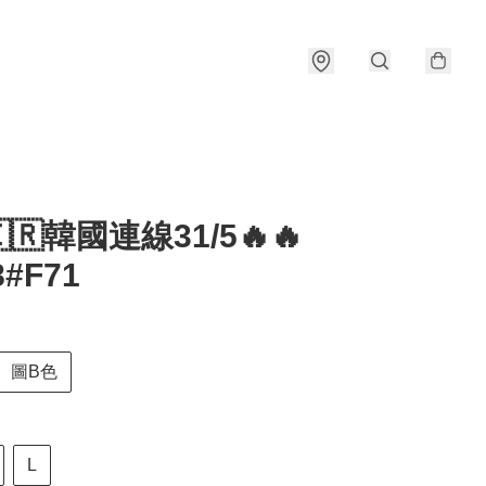
🇰🇷韓國連線31/5🔥🔥
8#F71
圖B色
L