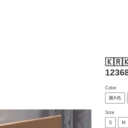
🇰🇷
1236
Color
圖A色
Size
S
M