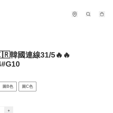
🇰🇷韓國連線31/5🔥🔥
4#G10
圖B色
圖C色
+