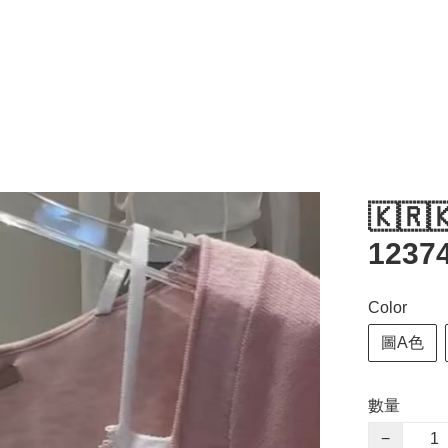
🇰🇷
1237
Color
圖A色
數量
−