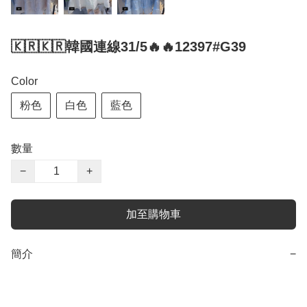
🇰🇷🇰🇷韓國連線31/5🔥🔥12397#G39
Color
粉色
白色
藍色
數量
−
+
加至購物車
簡介
−