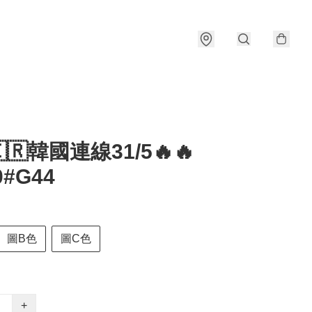
🇰🇷韓國連線31/5🔥🔥
0#G44
圖B色
圖C色
+