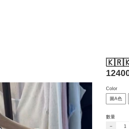
🇰🇷
1240
Color
圖A色
數量
−