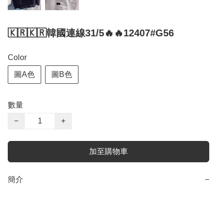
🇰🇷🇰🇷韓國連線31/5🔥🔥12407#G56
Color
圖A色
圖B色
數量
−
+
加至購物車
簡介
−