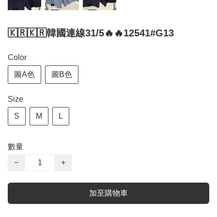
🇰🇷🇰🇷韓國連線31/5🔥🔥12541#G13
Color
圖A色
圖B色
Size
S
M
L
數量
−
+
加至購物車