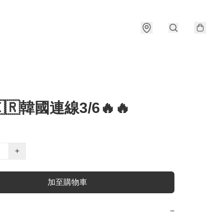
🇰🇷韓國連線3/6🔥🔥
+
加至購物車
−