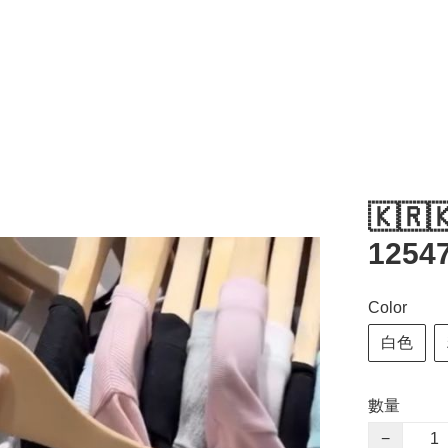
🇰🇷
1254
Color
白色
數量
−