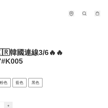
🇰🇷韓國連線3/6🔥🔥
7#K005
粉色
藍色
黑色
+