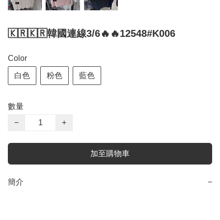
🇰🇷🇰🇷韓國連線3/6🔥🔥12548#K006
Color
白色
粉色
藍色
數量
−
+
加至購物車
簡介
−