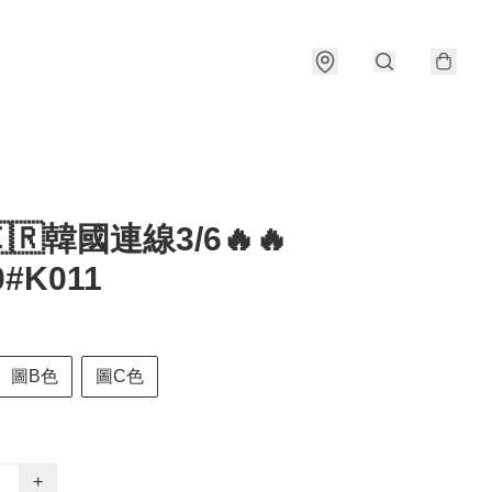
🇰🇷韓國連線3/6🔥🔥
0#K011
圖B色
圖C色
+