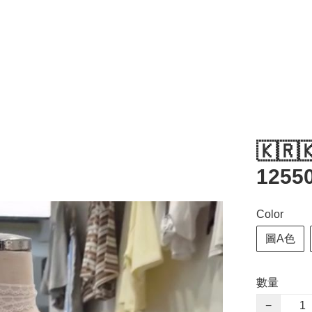
🇰🇷
1255
Color
圖A色
數量
−