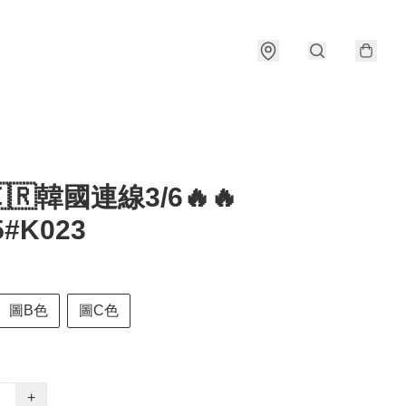
🇰🇷韓國連線3/6🔥🔥
5#K023
圖B色
圖C色
+