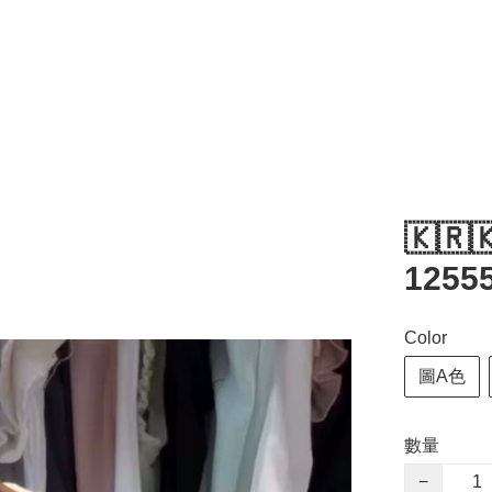
🇰🇷
1255
Color
圖A色
數量
−