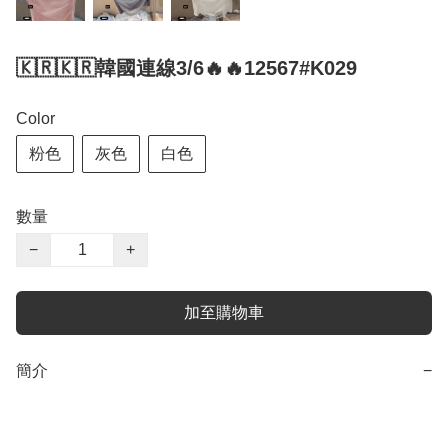
🇰🇷🇰🇷韓國連線3/6🔥🔥12567#K029
Color
粉色
灰色
白色
數量
−
+
加至購物車
簡介
−