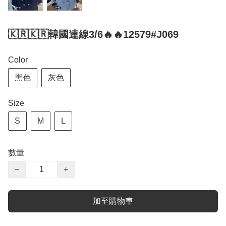
🇰🇷🇰🇷韓國連線3/6🔥🔥12579#J069
Color
黑色
灰色
Size
S
M
L
數量
−
+
加至購物車