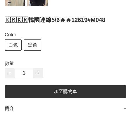
🇰🇷🇰🇷韓國連線5/6🔥🔥12619#M048
Color
白色
黑色
數量
−
+
加至購物車
簡介
−