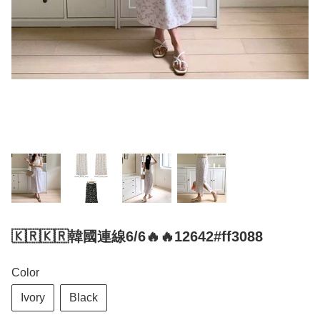
🇰🇷🇰🇷韓國連線6/6🔥🔥12642#ff3088
Color
Ivory
Black