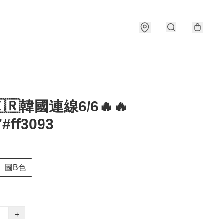
🇰🇷韓國連線6/6🔥🔥
#ff3093
圖B色
+