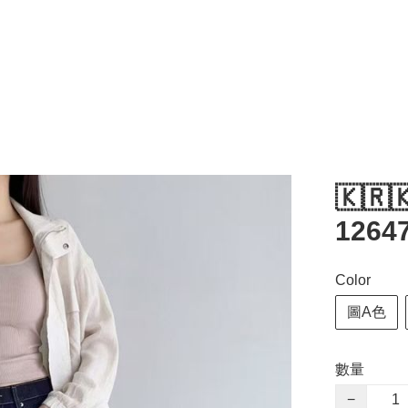
🇰🇷
12647
Color
圖A色
數量
−