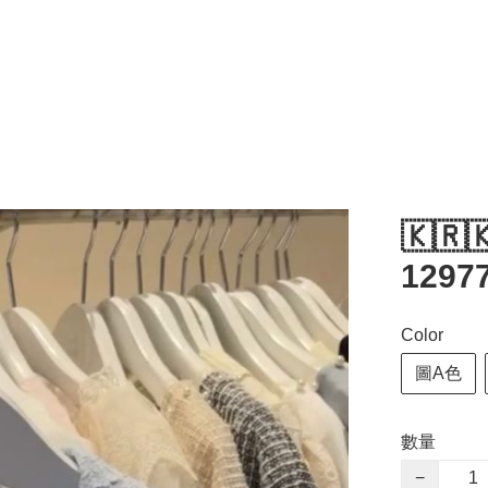
🇰🇷
1297
Color
圖A色
數量
−