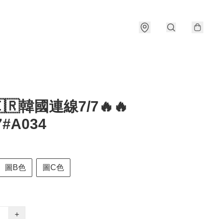
🇰🇷韓國連線7/7🔥🔥
7#A034
圖B色
圖C色
+